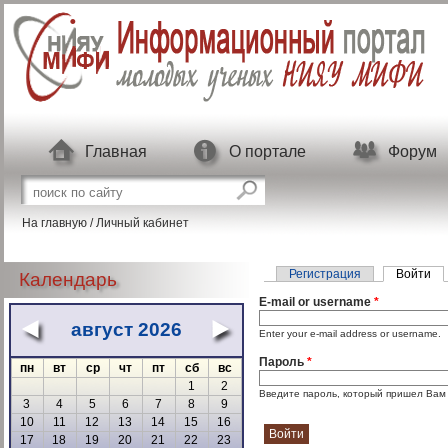
Перейти к основному содержанию
Главная
О портале
Форум
Форма поиска
Поиск на сайте
На главную
/
Личный кабинет
Главные вкладки
Регистрация
Войти
(а
Календарь
E-mail or username
*
август 2026
«
»
Enter your e-mail address or username.
Пароль
*
пн
вт
ср
чт
пт
сб
вс
1
2
Введите пароль, который пришел Вам н
3
4
5
6
7
8
9
10
11
12
13
14
15
16
17
18
19
20
21
22
23