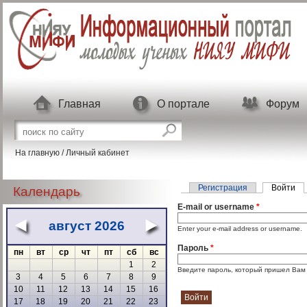
Перейти к основному содержанию
Главная
О портале
Форум
Форма поиска
Поиск на сайте
На главную
/
Личный кабинет
Главные вкладки
Регистрация
Войти
(а
Календарь
E-mail or username
*
август 2026
«
»
Enter your e-mail address or username.
Пароль
*
пн
вт
ср
чт
пт
сб
вс
1
2
Введите пароль, который пришел Вам н
3
4
5
6
7
8
9
10
11
12
13
14
15
16
17
18
19
20
21
22
23