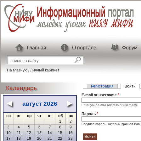
Перейти к основному содержанию
Главная
О портале
Форум
Форма поиска
Поиск на сайте
На главную
/
Личный кабинет
Главные вкладки
Регистрация
Войти
(а
Календарь
E-mail or username
*
август 2026
«
»
Enter your e-mail address or username.
Пароль
*
пн
вт
ср
чт
пт
сб
вс
1
2
Введите пароль, который пришел Вам н
3
4
5
6
7
8
9
10
11
12
13
14
15
16
17
18
19
20
21
22
23