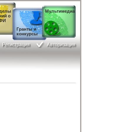
зделы
Мультимедиа
ний о
ФИ
Гранты и
конкурсы
Регистрация
Авторизация