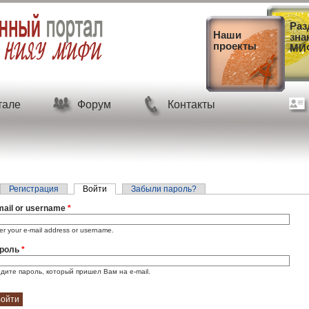
Ра
Наши
зна
проекты
МИ
тале
Форум
Контакты
лавные вкладки
Регистрация
Войти
(активная вкладка)
Забыли пароль?
mail or username
*
er your e-mail address or username.
роль
*
дите пароль, который пришел Вам на e-mail.