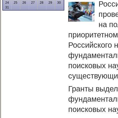
Росс
24
25
26
27
28
29
30
31
прове
на по
приоритетном
Российского 
фундаменталь
поисковых на
существующих
Гранты выдел
фундаменталь
поисковых на