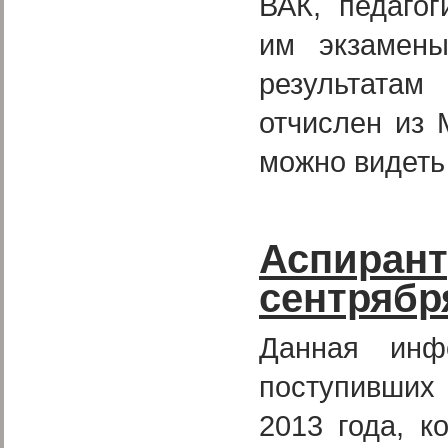
ВАК, педагог
им экзамен
результата
отчислен из 
можно видеть
Аспиран
сентрябр
Данная инф
поступивших
2013 года, к