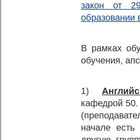
закон от 2
образовании 
В рамках обу
обучения, ап
1)
Англий
кафедрой 50.
(преподават
начале есть
другую групп