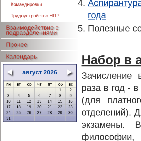
Аспирантур
Командировки
года
Трудоустройство НПР
Полезные с
Взаимодействие с
подразделениями
Прочее
Набор в 
Календарь
август 2026
«
»
Зачисление 
пн
вт
ср
чт
пт
сб
вс
раза в год - 
1
2
3
4
5
6
7
8
9
(для платно
10
11
12
13
14
15
16
17
18
19
20
21
22
23
отделений). 
24
25
26
27
28
29
30
31
экзамены. 
философии, 