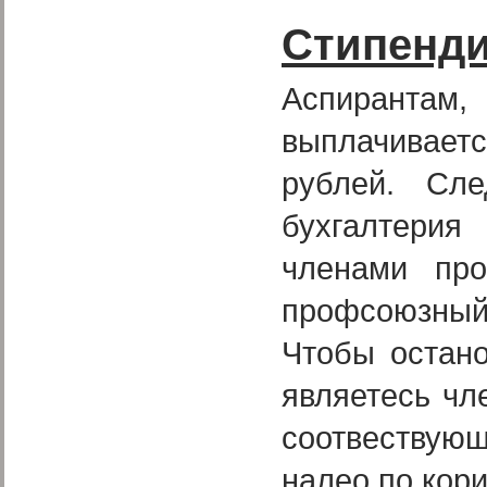
Стипенд
Аспирантам,
выплачивает
рублей. Сле
бухгалтери
членами пр
профсоюзный
Чтобы остан
являетесь чл
соотвествующ
налео по кори