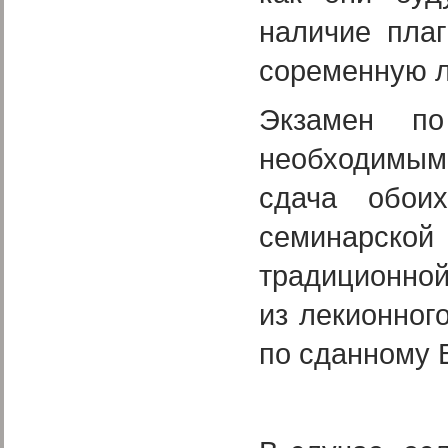
наличие пла
соременную ли
Экзамен п
необходимым 
сдача обои
семинарск
традиционной
из лекионног
по сданному 