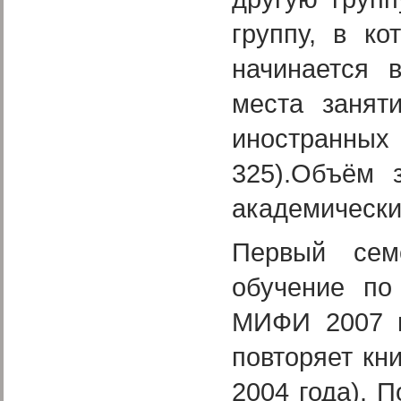
группу, в к
начинается 
места занят
иностранны
325).Объём 
академически
Первый сем
обучение по
МИФИ 2007 г
повторяет кн
2004 года). 