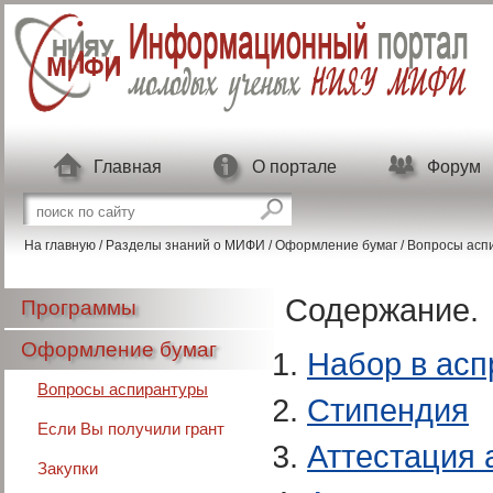
Перейти к основному содержанию
Главная
О портале
Форум
Форма поиска
Поиск на сайте
На главную
/
Разделы знаний о МИФИ
/
Оформление бумаг
/
Вопросы асп
Содержание.
Программы
Оформление бумаг
Набор в асп
Вопросы аспирантуры
Стипендия
Если Вы получили грант
Аттестация 
Закупки