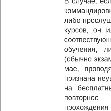
В случае, ес
коммандировк
либо прослуш
курсов, он 
соотвествую
обучения, л
(обычно экзам
мае, провод
признана неу
на бесплатн
повторное 
прохождения 