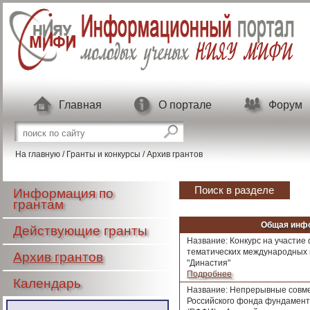
Перейти к основному содержанию
Главная
О портале
Форум
Форма поиска
Поиск на сайте
На главную
/
Гранты и конкурсы
/
Архив грантов
Поиск в разделе
Информация по
грантам
Общая инф
Действующие гранты
Название: Конкурс на участие
тематических международных
Архив грантов
"Династия"
Подробнее
Календарь
Название: Непрерывные совм
Российского фонда фундамен