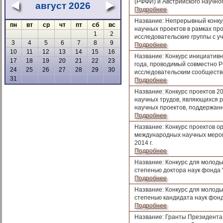
(РФФИ) и Австрийского научно
август 2026
«
»
Подробнее
Название: Непрерывный конку
пн
вт
ср
чт
пт
сб
вс
научных проектов в рамках п
1
2
исследовательские группы с у
3
4
5
6
7
8
9
Подробнее
10
11
12
13
14
15
16
Название: Конкурс инициативн
17
18
19
20
21
22
23
года, проводимый совместно 
24
25
26
27
28
29
30
исследовательским сообщест
31
Подробнее
Название: Конкурс проектов 2
научных трудов, являющихся 
научных проектов, поддержа
Подробнее
Название: Конкурс проектов о
международных научных мероп
2014 г.
Подробнее
Название: Конкурс для молоды
степенью доктора наук фонда 
Подробнее
Название: Конкурс для молоды
степенью кандидата наук фонд
Подробнее
Название: Гранты Президента